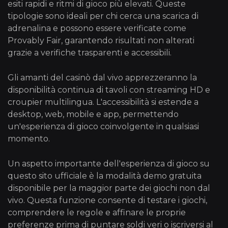
esiti rapidi e ritmi di gioco più elevati. Queste
tipologie sono ideali per chi cerca una scarica di
adrenalina e possono essere verificate come
Provably Fair, garantendo risultati non alterati
grazie a verifiche trasparenti e accessibili.
Gli amanti del casinò dal vivo apprezzeranno la
disponibilità continua di tavoli con streaming HD e
croupier multilingua. L'accessibilità si estende a
desktop, web, mobile e app, permettendo
un'esperienza di gioco coinvolgente in qualsiasi
momento.
Un aspetto importante dell'esperienza di gioco su
questo sito ufficiale è la modalità demo gratuita
disponibile per la maggior parte dei giochi non dal
vivo. Questa funzione consente di testare i giochi,
comprendere le regole e affinare le proprie
preferenze prima di puntare soldi veri o iscriversi al