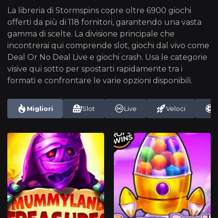
La libreria di Stormspins copre oltre 6900 giochi
offerti da più di 118 fornitori, garantendo una vasta
gamma di scelte. La divisione principale che
incontrerai qui comprende slot, giochi dal vivo come
Deal Or No Deal Live e giochi crash. Usa le categorie
visive qui sotto per spostarti rapidamente tra i
formati e confrontare le varie opzioni disponibili.
Migliori
Slot
Live
Veloci