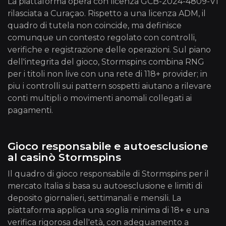
La piattaforma opera con licenza GCB-2024-4809-V1
rilasciata a Curaçao. Rispetto a una licenza ADM, il
quadro di tutela non coincide, ma definisce
comunque un contesto regolato con controlli,
verifiche e registrazione delle operazioni. Sul piano
dell'integrita del gioco, Stormspins combina RNG
per i titoli non live con una rete di 118+ provider; in
piu i controlli sui pattern sospetti aiutano a rilevare
conti multipli o movimenti anomali collegati ai
pagamenti.
Gioco responsabile e autoesclusione
al casinò Stormspins
Il quadro di gioco responsabile di Stormspins per il
mercato Italia si basa su autoesclusione e limiti di
deposito giornalieri, settimanali e mensili. La
piattaforma applica una soglia minima di 18+ e una
verifica rigorosa dell'età, con adeguamento a