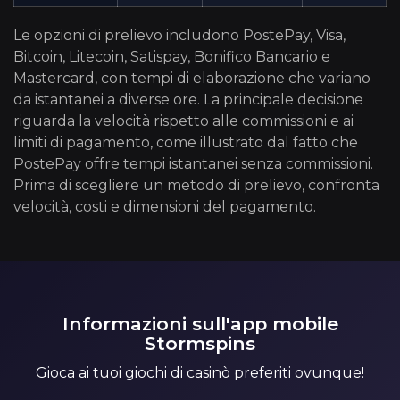
Le opzioni di prelievo includono PostePay, Visa,
Bitcoin, Litecoin, Satispay, Bonifico Bancario e
Mastercard, con tempi di elaborazione che variano
da istantanei a diverse ore. La principale decisione
riguarda la velocità rispetto alle commissioni e ai
limiti di pagamento, come illustrato dal fatto che
PostePay offre tempi istantanei senza commissioni.
Prima di scegliere un metodo di prelievo, confronta
velocità, costi e dimensioni del pagamento.
Informazioni sull'app mobile
Stormspins
Gioca ai tuoi giochi di casinò preferiti ovunque!