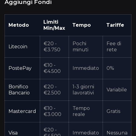
Aggiungi Fondi
Limiti
Metodo
Tempo
Tariffe
Min/Max
€20 -
Pochi
Fee di
Litecoin
€3.750
minuti
rete
€10 -
PostePay
Immediato
0%
€4.500
Bonifico
€20 -
1-3 giorni
Variabile
Bancario
€2.500
lavorativi
€10 -
Tempo
Mastercard
Gratis
€3.000
reale
€20 -
Visa
Immediato
Nessuna
€4.500