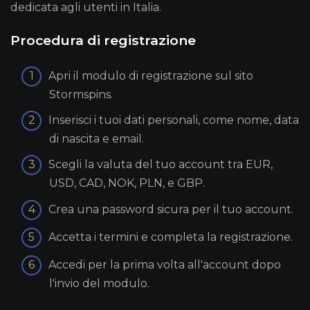
dedicata agli utenti in Italia.
Procedura di registrazione
Apri il modulo di registrazione sul sito
Stormspins.
Inserisci i tuoi dati personali, come nome, data
di nascita e email.
Scegli la valuta del tuo account tra EUR,
USD, CAD, NOK, PLN, e GBP.
Crea una password sicura per il tuo account.
Accetta i termini e completa la registrazione.
Accedi per la prima volta all'account dopo
l'invio del modulo.