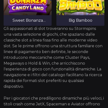
Sweet Bonanza
Big Bamboo
Candyland
Gli appassionati di slot troveranno su Stormspins
una vasta selezione di giochi, che spaziano dalle
classiche slot a linea fissa fino alle moderne video
slot. Se le prime offrono una struttura familiare con
linee di pagamento ben definite, le seconde
introducono meccaniche come Cluster Pays,
Megaways o Hold & Win, che arricchiscono
l'esperienza di gioco con funzionalità dinamiche. La
navigazione e i filtri del catalogo facilitano la ricerca
rapida dei formati slot preferiti su qualsiasi
dispositivo.
Per i giocatori che prediligono dinamiche più veloci, i
titoli crash come JetX, Spaceman e Aviator offrono