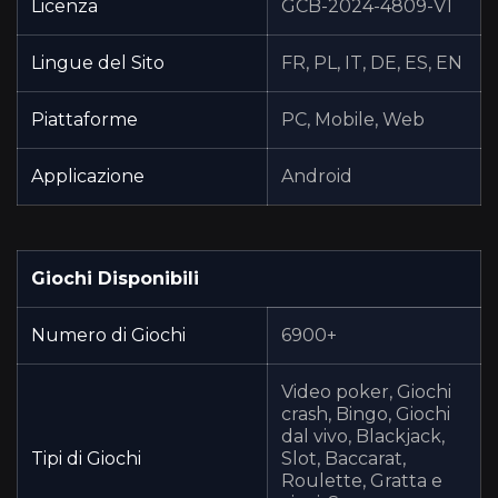
Licenza
GCB-2024-4809-V1
Lingue del Sito
FR, PL, IT, DE, ES, EN
Piattaforme
PC, Mobile, Web
Applicazione
Android
Giochi Disponibili
Numero di Giochi
6900+
Video poker, Giochi
crash, Bingo, Giochi
dal vivo, Blackjack,
Tipi di Giochi
Slot, Baccarat,
Roulette, Gratta e