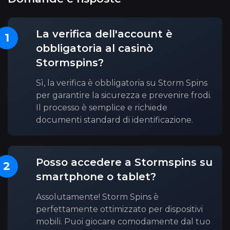
La verifica dell'account è
obbligatoria al casinò
Stormspins?
Sì, la verifica è obbligatoria su Storm Spins
per garantire la sicurezza e prevenire frodi.
Il processo è semplice e richiede
documenti standard di identificazione.
Posso accedere a Stormspins su
smartphone o tablet?
Assolutamente! Storm Spins è
perfettamente ottimizzato per dispositivi
mobili. Puoi giocare comodamente dal tuo