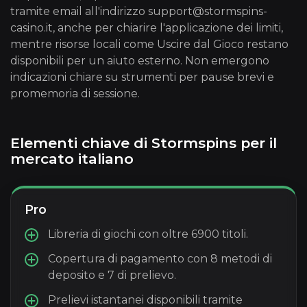
tramite email all'indirizzo
support@stormspins-
casino.it
, anche per chiarire l'applicazione dei limiti,
mentre risorse locali come Uscire dal Gioco restano
disponibili per un aiuto esterno. Non emergono
indicazioni chiare su strumenti per pause brevi e
promemoria di sessione.
Elementi chiave di Stormspins per il
mercato italiano
Pro
Libreria di giochi con oltre 6900 titoli.
Copertura di pagamento con 8 metodi di
deposito e 7 di prelievo.
Prelievi istantanei disponibili tramite