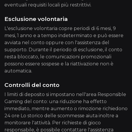
eventuali requisiti locali più restrittivi.
Esclusione volontaria
L'esclusione volontaria copre periodi di 6 mesi, 9
mesi, 1 anno e a tempo indeterminato e può essere
avviata nel conto oppure con l'assistenza del
supporto. Durante il periodo di esclusione, il conto
resta bloccato, le comunicazioni promozionali
possono essere sospese e la riattivazione non è
automatica.
Controlli del conto
I limiti di deposito si impostano nell'area Responsible
Gaming del conto: una riduzione ha effetto
immediato, mentre aumento o rimozione richiedono
24 ore Lo storico delle scommesse aiuta inoltre a
monitorare l'attività. Per richieste di gioco
responsabile, è possibile contattare l'assistenza