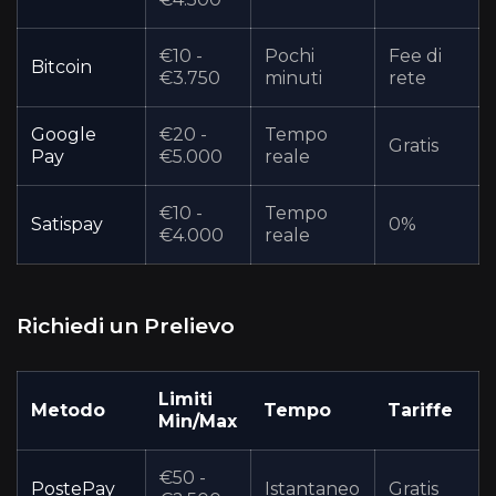
€10 -
Pochi
Fee di
Bitcoin
€3.750
minuti
rete
Google
€20 -
Tempo
Gratis
Pay
€5.000
reale
€10 -
Tempo
Satispay
0%
€4.000
reale
Richiedi un Prelievo
Limiti
Metodo
Tempo
Tariffe
Min/Max
€50 -
PostePay
Istantaneo
Gratis